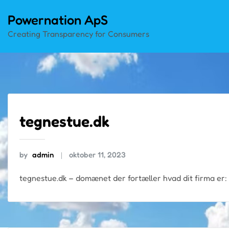
Skip
Powernation ApS
to
Creating Transparency for Consumers
content
tegnestue.dk
by
admin
oktober 11, 2023
tegnestue.dk – domænet der fortæller hvad dit firma er: